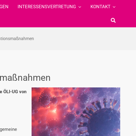
GEN
INTERESSENSVERTRETUNG
KONTAKT
ventionsmaßnahmen
onsmaßnahmen
e ÖLI-UG von
llgemeine