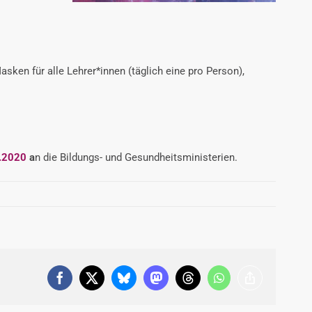
asken für alle Lehrer*innen (täglich eine pro Person),
1.2020
a
n die Bildungs- und Gesundheitsministerien.
Facebook
X
Bluesky
Mastodon
Threads
WhatsApp
Copy
Link