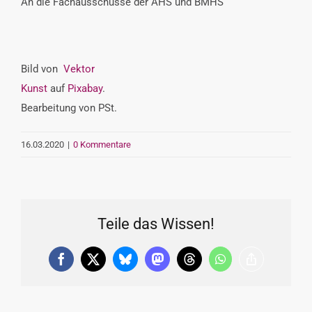
An die Fachausschüsse der AHS und BMHS
Bild von
Vektor
Kunst
auf
Pixabay
.
Bearbeitung von PSt.
16.03.2020
|
0 Kommentare
Teile das Wissen!
Facebook
X
Bluesky
Mastodon
Threads
WhatsApp
Copy
Link