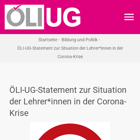
Zum
Inhalt
To
springen
Na
Startseite
Bildung und Politik
ÖLI-UG
ÖLI-UG-Statement zur Situation der Lehrer*innen in der
Corona-Krise
KREIDEKREIS
NEWS
ÖLI-UG-Statement zur Situation
der Lehrer*innen in der Corona-
RECHT
Krise
VERANSTALTUNGEN