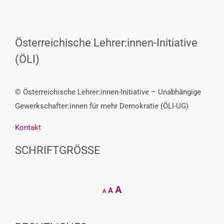
Österreichische Lehrer:innen-Initiative
(ÖLI)
© Österreichische Lehrer:innen-Initiative – Unabhängige
Gewerkschafter:innen für mehr Demokratie (ÖLI-UG)
Kontakt
SCHRIFTGRÖSSE
Decrease
Reset
Increase
A
A
A
font
font
size.
font
size.