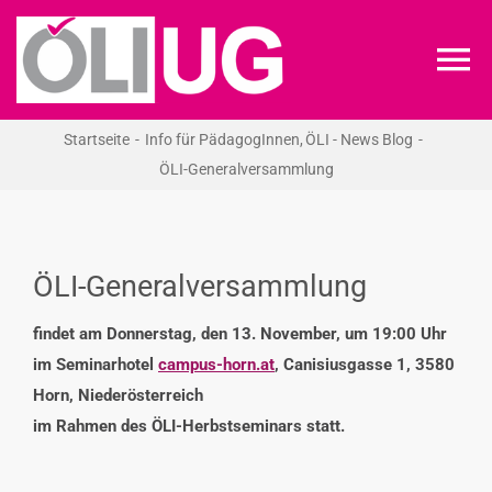
Zum
Inhalt
To
springen
Na
Startseite
Info für PädagogInnen
ÖLI - News Blog
ÖLI-UG
ÖLI-Generalversammlung
KREIDEKREIS
ÖLI-Generalversammlung
NEWS
findet am Donnerstag, den 13. November, um 19:00 Uhr
im Seminarhotel
campus-horn.at
, Canisiusgasse 1, 3580
RECHT
Horn, Niederösterreich
im Rahmen des ÖLI-Herbstseminars
statt.
VERANSTALTUNGEN