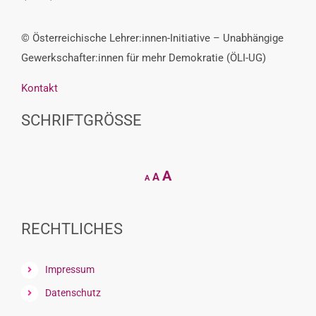
© Österreichische Lehrer:innen-Initiative – Unabhängige
Gewerkschafter:innen für mehr Demokratie (ÖLI-UG)
Kontakt
SCHRIFTGRÖSSE
Decrease
Reset
Increase
A
A
A
font
font
size.
font
size.
size.
RECHTLICHES
Impressum
Datenschutz