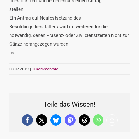
überschritten, können ebenfalls einen Antrag
stellen.
Ein Antrag auf Neufestsetzung des
Besoldungsdienstalters wird im weiteren für die
notwendig, denen Präsenz- oder Zivildienstzeiten nicht zur
Gänze herangezogen wurden.
ps
03.07.2019
|
0 Kommentare
Teile das Wissen!
Facebook
X
Bluesky
Mastodon
Threads
WhatsApp
Copy
Link