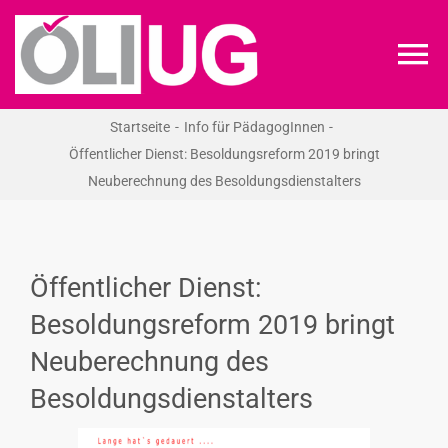
Zum
Inhalt
To
springen
Na
Startseite
Info für PädagogInnen
ÖLI-UG
Öffentlicher Dienst: Besoldungsreform 2019 bringt
Neuberechnung des Besoldungsdienstalters
KREIDEKREIS
NEWS
Öffentlicher Dienst:
Besoldungsreform 2019 bringt
RECHT
Neuberechnung des
Besoldungsdienstalters
VERANSTALTUNGEN