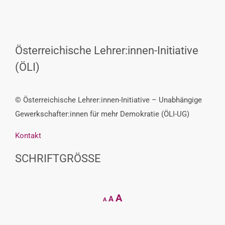
Österreichische Lehrer:innen-Initiative
(ÖLI)
© Österreichische Lehrer:innen-Initiative – Unabhängige
Gewerkschafter:innen für mehr Demokratie (ÖLI-UG)
Kontakt
SCHRIFTGRÖSSE
Decrease
Reset
Increase
A
A
A
font
font
size.
font
size.