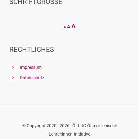
SCHRIFTGRÖSSE
Decrease
Reset
Increase
A
A
A
font
font
size.
font
size.
size.
RECHTLICHES
Impressum
Datenschutz
© Copyright 2020 - 2026 | ÖLI-UG Österreichische
Lehrer:innen-Initiative