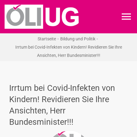
Zum
Inhalt
To
springen
Na
Startseite
Bildung und Politik
ÖLI-UG
Irrtum bei Covid-Infekten von Kindern! Revidieren Sie Ihre
Ansichten, Herr Bundesminister!!!
KREIDEKREIS
NEWS
Irrtum bei Covid-Infekten von
Kindern! Revidieren Sie Ihre
RECHT
Ansichten, Herr
Bundesminister!!!
VERANSTALTUNGEN