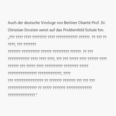
Auch der deutsche Virologe von Berliner Charité Prof. Dr.
Christian Drosten weist auf das Problemfeld Schule hin:
„??? ???? ???? ???????? ???? ???????????? ??????. ?? ??? ??
????, ??? ???????
??????? ?????????? ?????? ????????? ??????. ?? ???
???????????? ???? ???? ????, ??? ??? ????? ???? ?????? ????
?????? ??? ????? ???? ?????????? ???????? ?????
???????????????? ?????????????, ????
??? ???????????????? ?? ??????? ??????? ??? ??? ???
???????????????? ?? ????? ??????? ??????????????
???????????????.“