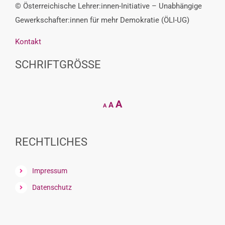
© Österreichische Lehrer:innen-Initiative – Unabhängige
Gewerkschafter:innen für mehr Demokratie (ÖLI-UG)
Kontakt
SCHRIFTGRÖSSE
Decrease
Reset
Increase
A
A
A
font
font
size.
font
size.
size.
RECHTLICHES
Impressum
Datenschutz