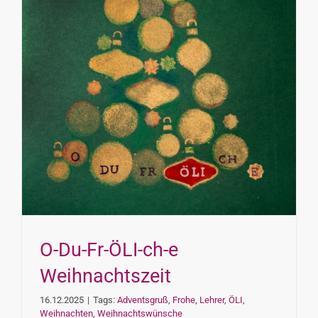
INTERESSENSVERTRETUNG
KONTAKT
O-Du-Fr-ÖLI-ch-e
Weihnachtszeit
16.12.2025
|
Tags:
Adventsgruß
,
Frohe
,
Lehrer
,
ÖLI
,
Weihnachten
,
Weihnachtswünsche