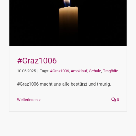
#Graz1006
10.06.2025
|
Tags:
#Graz1006
,
Amoklauf
,
Schule
,
Tragödie
#Graz1006 macht uns alle bestürzt und traurig.
Weiterlesen
0