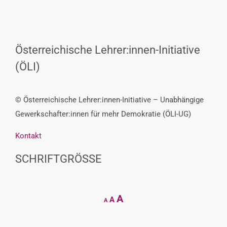
Österreichische Lehrer:innen-Initiative
(ÖLI)
© Österreichische Lehrer:innen-Initiative – Unabhängige
Gewerkschafter:innen für mehr Demokratie (ÖLI-UG)
Kontakt
SCHRIFTGRÖSSE
Decrease
Reset
Increase
A
A
A
font
font
size.
font
size.