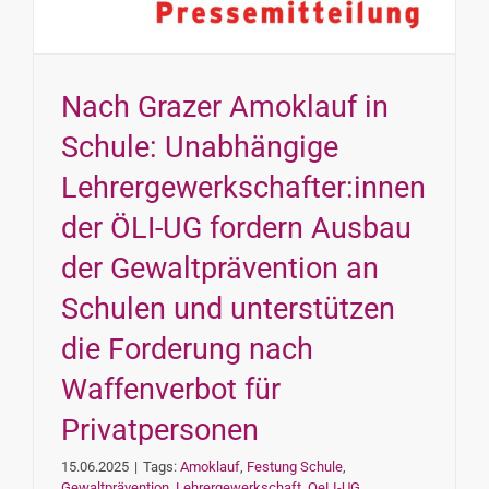
INTERESSENSVERTRETUNG
KONTAKT
Nach Grazer Amoklauf in
Schule: Unabhängige
Lehrergewerkschafter:innen
der ÖLI-UG fordern Ausbau
der Gewaltprävention an
Schulen und unterstützen
die Forderung nach
Waffenverbot für
Privatpersonen
15.06.2025
|
Tags:
Amoklauf
,
Festung Schule
,
Gewaltprävention
,
Lehrergewerkschaft
,
OeLI-UG