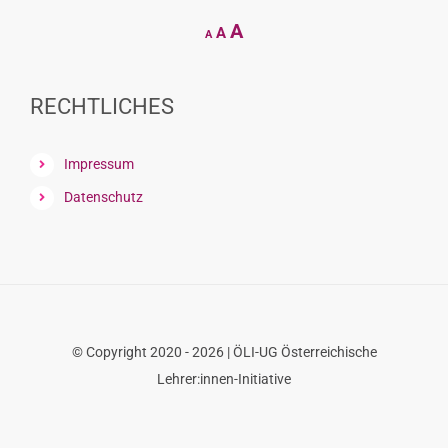
Decrease
Reset
Increase
A
A
A
font
font
size.
font
size.
size.
RECHTLICHES
Impressum
Datenschutz
© Copyright 2020 - 2026 | ÖLI-UG Österreichische
Lehrer:innen-Initiative