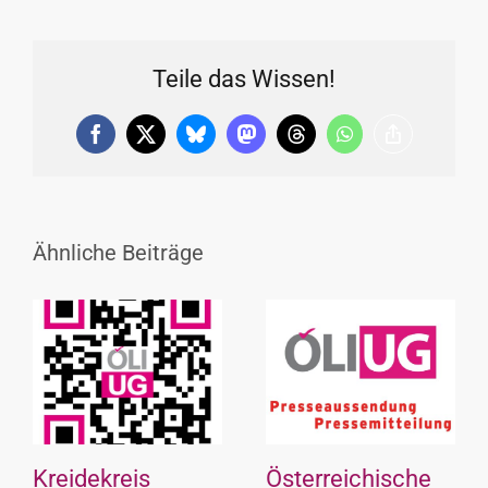
Teile das Wissen!
Facebook
X
Bluesky
Mastodon
Threads
WhatsApp
Copy
Link
Ähnliche Beiträge
Kreidekreis
Österreichische