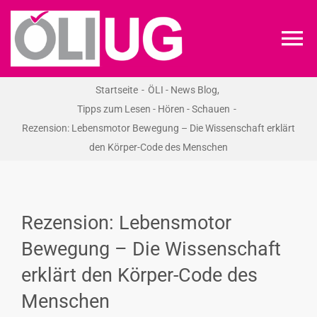
Zum
Inhalt
To
springen
Na
Startseite
ÖLI - News Blog
ÖLI-UG
Tipps zum Lesen - Hören - Schauen
Rezension: Lebensmotor Bewegung – Die Wissenschaft erklärt
KREIDEKREIS
den Körper-Code des Menschen
NEWS
Rezension: Lebensmotor
RECHT
Bewegung – Die Wissenschaft
erklärt den Körper-Code des
VERANSTALTUNGEN
Menschen