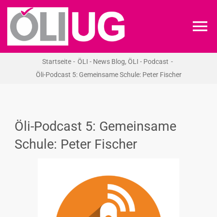
Zum
Inhalt
To
springen
Na
Startseite
ÖLI - News Blog
ÖLI - Podcast
ÖLI-UG
Öli-Podcast 5: Gemeinsame Schule: Peter Fischer
KREIDEKREIS
Öli-Podcast 5: Gemeinsame
NEWS
Schule: Peter Fischer
RECHT
VERANSTALTUNGEN