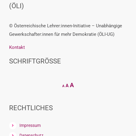
(ÖLI)
© Österreichische Lehrer:innen-Initiative – Unabhängige
Gewerkschafter:innen für mehr Demokratie (ÖLI-UG)
Kontakt
SCHRIFTGRÖSSE
Decrease
Reset
Increase
A
A
A
font
font
size.
font
size.
size.
RECHTLICHES
Impressum
Datenschutz