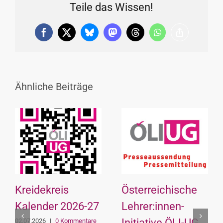
Teile das Wissen!
Facebook
X
Bluesky
Mastodon
Threads
WhatsApp
Copy
Link
Ähnliche Beiträge
Kreidekreis
Österreichische
Kalender 2026-27
Lehrer:innen-
Initiative ÖLI-UG
02.07.2026
|
0 Kommentare