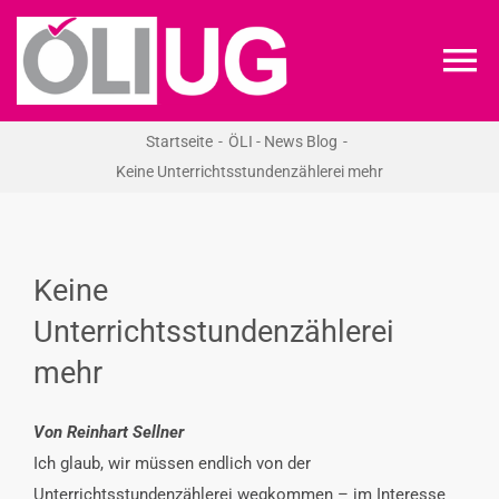
Zum
Inhalt
To
springen
Na
Startseite
ÖLI - News Blog
ÖLI-UG
Keine Unterrichtsstundenzählerei mehr
KREIDEKREIS
Keine
NEWS
Unterrichtsstundenzählerei
mehr
RECHT
Von Reinhart Sellner
VERANSTALTUNGEN
Ich glaub, wir müssen endlich von der
Unterrichtsstundenzählerei wegkommen – im Interesse