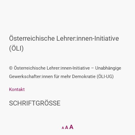
Österreichische Lehrer:innen-Initiative
(ÖLI)
© Österreichische Lehrer:innen-Initiative – Unabhängige
Gewerkschafter:innen für mehr Demokratie (ÖLI-UG)
Kontakt
SCHRIFTGRÖSSE
Decrease
Reset
Increase
A
A
A
font
font