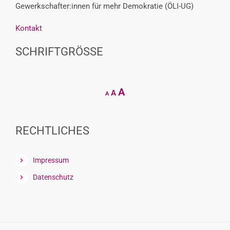
Gewerkschafter:innen für mehr Demokratie (ÖLI-UG)
Kontakt
SCHRIFTGRÖSSE
Decrease
Reset
Increase
A
A
A
font
font
size.
font
size.
size.
RECHTLICHES
Impressum
Datenschutz