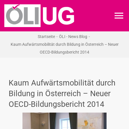
Zum
Inhalt
To
springen
Na
Startseite
ÖLI - News Blog
ÖLI-UG
Kaum Aufwärtsmobilität durch Bildung in Österreich – Neuer
OECD-Bildungsbericht 2014
KREIDEKREIS
NEWS
Kaum Aufwärtsmobilität durch
Bildung in Österreich – Neuer
RECHT
OECD-Bildungsbericht 2014
VERANSTALTUNGEN