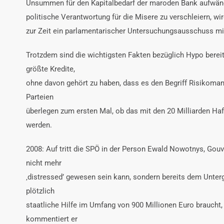
Unsummen für den Kapitalbedarf der maroden Bank aufwände
politische Verantwortung für die Misere zu verschleiern, wi
zur Zeit ein parlamentarischer Untersuchungsausschuss mitt
Trotzdem sind die wichtigsten Fakten bezüglich Hypo bereit
größte Kredite,
ohne davon gehört zu haben, dass es den Begriff Risikoman
Parteien
überlegen zum ersten Mal, ob das mit den 20 Milliarden Haf
werden.
2008: Auf tritt die SPÖ in der Person Ewald Nowotnys, Gouve
nicht mehr
‚distressed’ gewesen sein kann, sondern bereits dem Unterg
plötzlich
staatliche Hilfe im Umfang von 900 Millionen Euro braucht,
kommentiert er