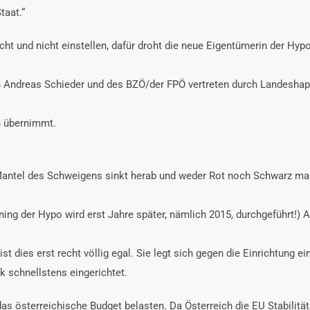
taat.“
cht und nicht einstellen, dafür droht die neue Eigentümerin der Hypo
on Andreas Schieder und des BZÖ/der FPÖ vertreten durch Landesha
h übernimmt.
in Mantel des Schweigens sinkt herab und weder Rot noch Schwarz ma
ing der Hypo wird erst Jahre später, nämlich 2015, durchgeführt!) 
st dies erst recht völlig egal. Sie legt sich gegen die Einrichtung ei
k schnellstens eingerichtet.
s österreichische Budget belasten. Da Österreich die EU Stabilitätsk