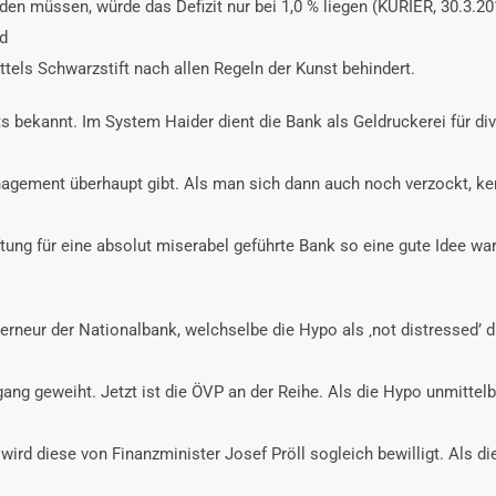
n müssen, würde das Defizit nur bei 1,0 % liegen (KURIER, 30.3.20
rd
els Schwarzstift nach allen Regeln der Kunst behindert.
s bekannt. Im System Haider dient die Bank als Geldruckerei für di
agement überhaupt gibt. Als man sich dann auch noch verzockt, kent
tung für eine absolut miserabel geführte Bank so eine gute Idee war
rneur der Nationalbank, welchselbe die Hypo als ‚not distressed’ du
ang geweiht. Jetzt ist die ÖVP an der Reihe. Als die Hypo unmittelb
 wird diese von Finanzminister Josef Pröll sogleich bewilligt. Als