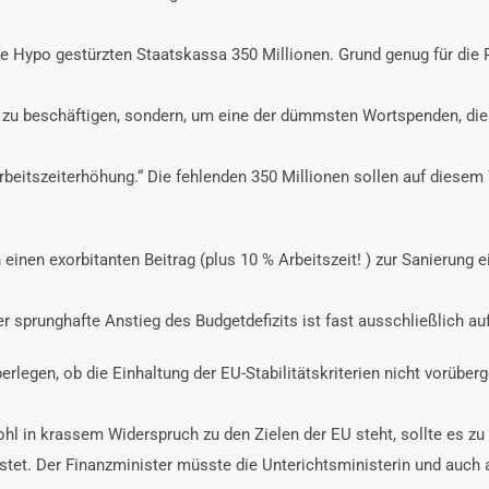
ie Hypo gestürzten Staatskassa 350 Millionen. Grund genug für die R
en zu beschäftigen, sondern, um eine der dümmsten Wortspenden, di
Arbeitszeiterhöhung.“ Die fehlenden 350 Millionen sollen auf diese
einen exorbitanten Beitrag (plus 10 % Arbeitszeit! ) zur Sanierung 
er sprunghafte Anstieg des Budgetdefizits ist fast ausschließlich a
berlegen, ob die Einhaltung der EU-Stabilitätskriterien nicht vorüb
 in krassem Widerspruch zu den Zielen der EU steht, sollte es zu ver
leistet. Der Finanzminister müsste die Unterichtsministerin und auch