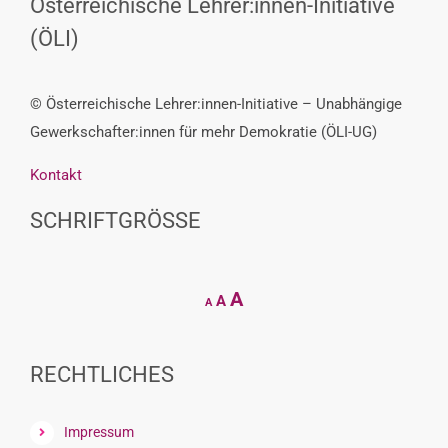
Österreichische Lehrer:innen-Initiative
(ÖLI)
© Österreichische Lehrer:innen-Initiative – Unabhängige
Gewerkschafter:innen für mehr Demokratie (ÖLI-UG)
Kontakt
SCHRIFTGRÖSSE
Decrease
Reset
Increase
A
A
A
font
font
size.
font
size.
size.
RECHTLICHES
Impressum