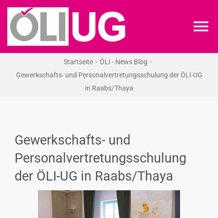
Zum
Inhalt
To
springen
Na
Startseite
ÖLI - News Blog
ÖLI-UG
Gewerkschafts- und Personalvertretungsschulung der ÖLI-UG
in Raabs/Thaya
KREIDEKREIS
NEWS
Gewerkschafts- und
Personalvertretungsschulung
RECHT
der ÖLI-UG in Raabs/Thaya
VERANSTALTUNGEN