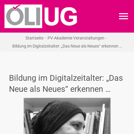
Zum
Inhalt
To
springen
Na
Startseite
PV-Akademie Veranstaltungen
ÖLI-UG
Bildung im Digitalzeitalter: „Das Neue als Neues“ erkennen …
KREIDEKREIS
Bildung im Digitalzeitalter: „Das
NEWS
Neue als Neues“ erkennen …
RECHT
VERANSTALTUNGEN