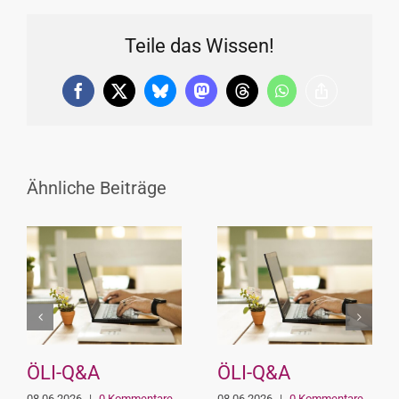
Teile das Wissen!
Facebook
X
Bluesky
Mastodon
Threads
WhatsApp
Copy
Link
Ähnliche Beiträge
ÖLI-Q&A
ÖLI-Q&A
08.06.2026
|
0 Kommentare
08.06.2026
|
0 Kommentare