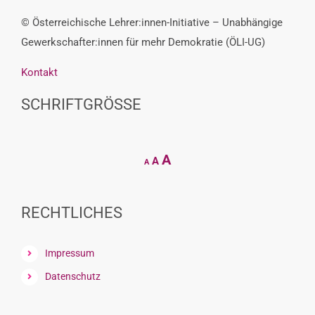
© Österreichische Lehrer:innen-Initiative – Unabhängige
Gewerkschafter:innen für mehr Demokratie (ÖLI-UG)
Kontakt
SCHRIFTGRÖSSE
Decrease
Reset
Increase
A
A
A
font
font
size.
font
size.
size.
RECHTLICHES
Impressum
Datenschutz