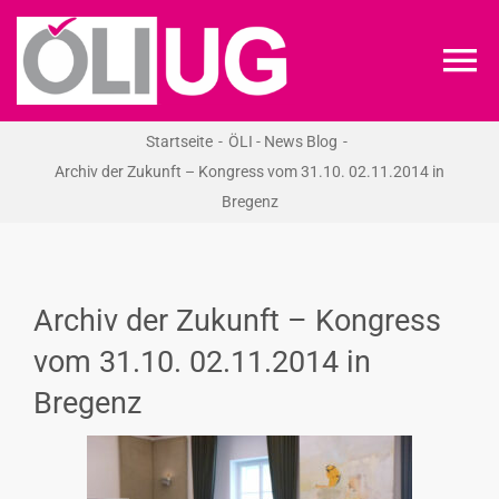
Zum
Inhalt
To
springen
Na
Startseite
ÖLI - News Blog
ÖLI-UG
Archiv der Zukunft – Kongress vom 31.10. 02.11.2014 in
Bregenz
KREIDEKREIS
NEWS
Archiv der Zukunft – Kongress
vom 31.10. 02.11.2014 in
RECHT
Bregenz
VERANSTALTUNGEN