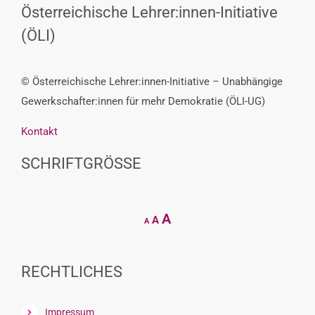
Österreichische Lehrer:innen-Initiative
(ÖLI)
© Österreichische Lehrer:innen-Initiative – Unabhängige
Gewerkschafter:innen für mehr Demokratie (ÖLI-UG)
Kontakt
SCHRIFTGRÖSSE
Decrease
Reset
Increase
A
A
A
font
font
size.
font
size.
size.
RECHTLICHES
Impressum