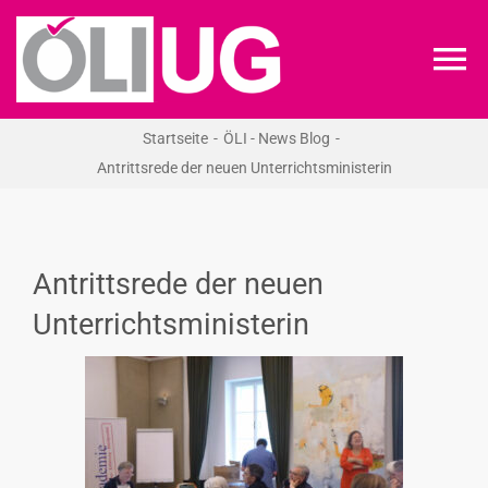
Zum
Inhalt
To
springen
Na
Startseite
ÖLI - News Blog
ÖLI-UG
Antrittsrede der neuen Unterrichtsministerin
KREIDEKREIS
Antrittsrede der neuen
NEWS
Unterrichtsministerin
RECHT
VERANSTALTUNGEN