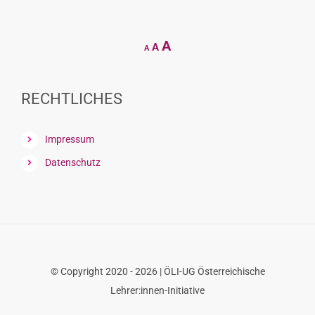
Decrease
Reset
Increase
A
A
A
font
font
size.
font
size.
size.
RECHTLICHES
Impressum
Datenschutz
© Copyright 2020 - 2026 | ÖLI-UG Österreichische
Lehrer:innen-Initiative