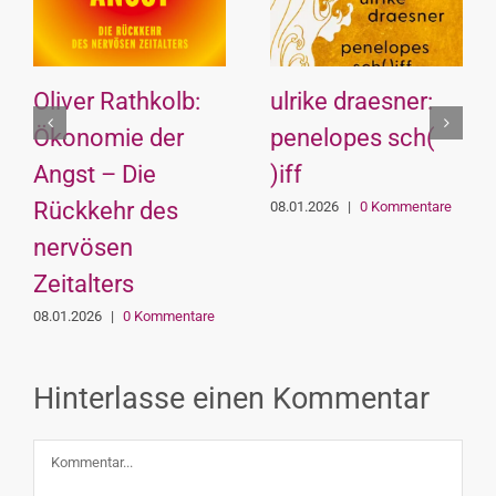
ver Rathkolb:
ulrike draesner:
Henni
nomie der
penelopes sch(
Besse
st – Die
)iff
Fokus
kkehr des
verst
08.01.2026
|
0 Kommentare
vösen
entsc
talters
Der n
Stand
.2026
|
0 Kommentare
Wiss
08.01.20
Hinterlasse einen Kommentar
Kommentar