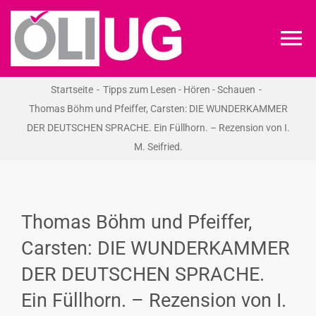
Zum
Inhalt
To
springen
Na
Startseite
Tipps zum Lesen - Hören - Schauen
ÖLI-UG
Thomas Böhm und Pfeiffer, Carsten: DIE WUNDERKAMMER
DER DEUTSCHEN SPRACHE. Ein Füllhorn. – Rezension von I.
KREIDEKREIS
M. Seifried.
NEWS
Thomas Böhm und Pfeiffer,
RECHT
Carsten: DIE WUNDERKAMMER
DER DEUTSCHEN SPRACHE.
VERANSTALTUNGEN
Ein Füllhorn. – Rezension von I.