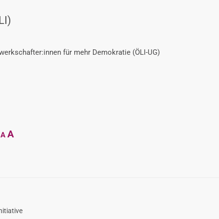
LI)
ewerkschafter:innen für mehr Demokratie (ÖLI-UG)
Decrease
Reset
Increase
A
A
font
font
size.
font
size.
size.
itiative