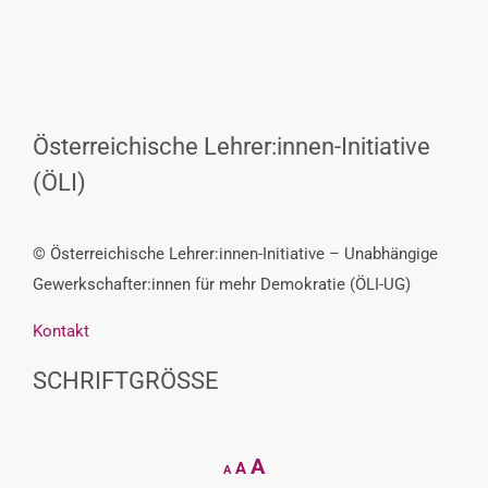
Österreichische Lehrer:innen-Initiative
(ÖLI)
© Österreichische Lehrer:innen-Initiative – Unabhängige
Gewerkschafter:innen für mehr Demokratie (ÖLI-UG)
Kontakt
SCHRIFTGRÖSSE
Decrease
Reset
Increase
A
A
A
font