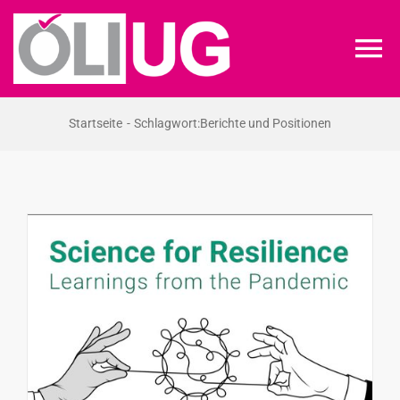
Zum
Inhalt
To
springen
Na
ÖLI-UG
Startseite
Schlagwort:
Berichte und Positionen
KREIDEKREIS
NEWS
RECHT
VERANSTALTUNGEN