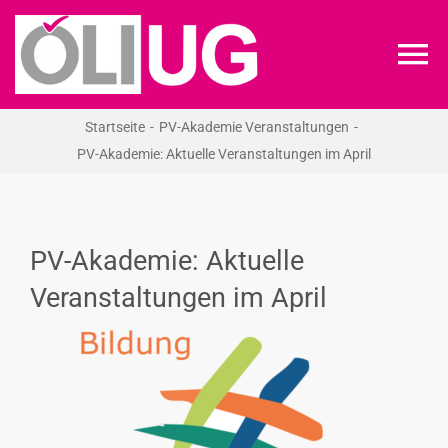
Zum
Inhalt
To
springen
Na
Startseite
PV-Akademie Veranstaltungen
ÖLI-UG
PV-Akademie: Aktuelle Veranstaltungen im April
KREIDEKREIS
PV-Akademie: Aktuelle
NEWS
Veranstaltungen im April
RECHT
VERANSTALTUNGEN