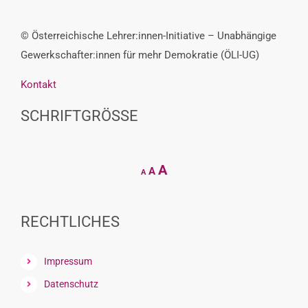
© Österreichische Lehrer:innen-Initiative – Unabhängige
Gewerkschafter:innen für mehr Demokratie (ÖLI-UG)
Kontakt
SCHRIFTGRÖSSE
Decrease
Reset
Increase
A
A
A
font
font
size.
font
size.
size.
RECHTLICHES
Impressum
Datenschutz