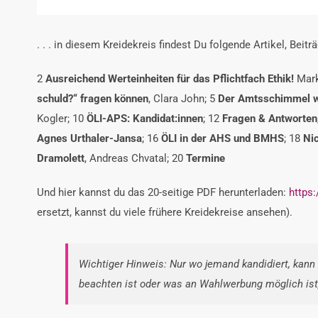
. . . in diesem Kreidekreis findest Du folgende Artikel, Bei
2
Ausreichend Werteinheiten
für das Pflichtfach Ethik!
Mar
schuld?“ fragen können
,
Clara John;
5
Der Amtsschimmel w
Kogler;
10
ÖLI-APS: Kandidat:innen
;
12
Fragen & Antworten
Agnes Urthaler-Jansa
;
16
ÖLI in der AHS und BMHS
;
18
Ni
Dramolett
,
Andreas Chvatal;
20
Termine
Und hier kannst du das 20-seitige PDF herunterladen:
https:
ersetzt, kannst du viele frühere Kreidekreise ansehen).
Wichtiger Hinweis:
Nur wo jemand kandidiert, kan
beachten ist oder was an Wahlwerbung möglich ist, 