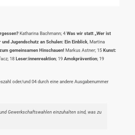
rgessen?
Katharina Bachmann;
4
Was wir statt „Wer ist
r und Jugendschutz an
Schulen: Ein Einblick
,
Martina
f zum gemeinsamen
Hinschauen!
Markus Astner;
15
Kunst:
facz;
18
Leser:innenreaktion
;
19
Amokprävention
;
19
reszahl oder/und 04 durch eine andere Ausgabenummer
 und Gewerkschaftswahlen einzuhalten sind, was zu