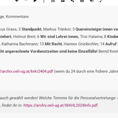
träge, Kommentare:
kus Grass;
3
Standpunkt
,
Markus Tränker;
3
Quereinsteiger:innen
ve
iehert
,
Helmut Breit;
6
Wir sind Lehrer:innen,
Trixi Halama;
8
Kinde
,
Katharina Bachmann;
13
Mit Recht
,
Hannes Grünbichler;
14
Aufru
cht angerechnete Vordienstzeiten sind keine
Einzelfälle!
Bernd Knie
//archiv.oeli-ug.at/krkr2404.pdf
(wenn du 24 durch eine frühere Jah
n auch gewählt werden
!
Welche Termine für die Personalvertretungs-
findet ihr in:
https://archiv.oeli-ug.at/WAHL2024Info.pdf
.