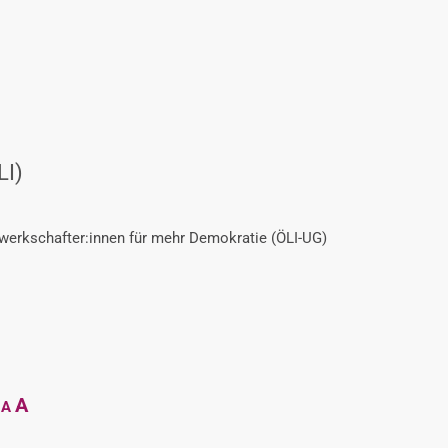
LI)
ewerkschafter:innen für mehr Demokratie (ÖLI-UG)
Decrease
Reset
Increase
A
A
font
font
size.
font