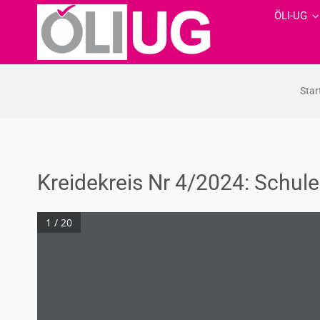
Zum
ÖLI-UG
Inhalt
springen
Star
Kreidekreis Nr 4/2024: Schule
1 / 20