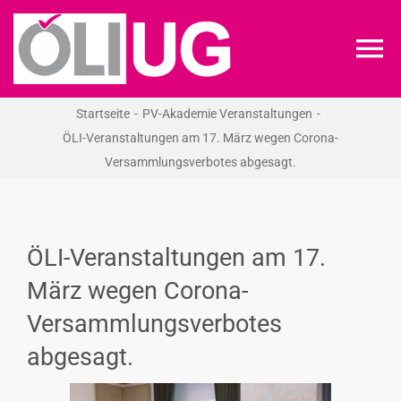
Zum
Inhalt
To
springen
Na
Startseite
PV-Akademie Veranstaltungen
ÖLI-UG
ÖLI-Veranstaltungen am 17. März wegen Corona-
Versammlungsverbotes abgesagt.
KREIDEKREIS
NEWS
ÖLI-Veranstaltungen am 17.
März wegen Corona-
RECHT
Versammlungsverbotes
abgesagt.
VERANSTALTUNGEN