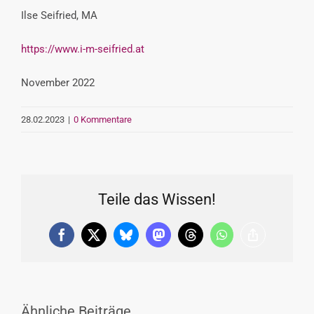
Ilse Seifried, MA
https://www.i-m-seifried.at
November 2022
28.02.2023
|
0 Kommentare
Teile das Wissen!
Facebook
X
Bluesky
Mastodon
Threads
WhatsApp
Copy
Link
Ähnliche Beiträge