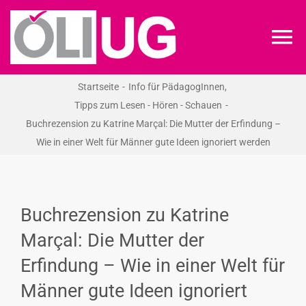
Zum
Inhalt
To
springen
Na
Startseite
Info für PädagogInnen
ÖLI-UG
Tipps zum Lesen - Hören - Schauen
Buchrezension zu Katrine Marçal: Die Mutter der Erfindung –
KREIDEKREIS
Wie in einer Welt für Männer gute Ideen ignoriert werden
NEWS
Buchrezension zu Katrine
RECHT
Marçal: Die Mutter der
Erfindung – Wie in einer Welt für
VERANSTALTUNGEN
Männer gute Ideen ignoriert