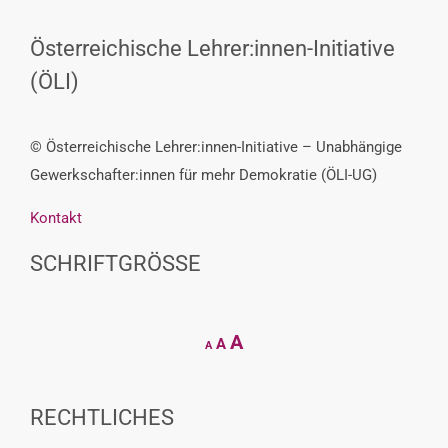
Österreichische Lehrer:innen-Initiative
(ÖLI)
© Österreichische Lehrer:innen-Initiative – Unabhängige
Gewerkschafter:innen für mehr Demokratie (ÖLI-UG)
Kontakt
SCHRIFTGRÖSSE
Decrease
Reset
Increase
A
A
A
font
font
size.
font
size.
size.
RECHTLICHES