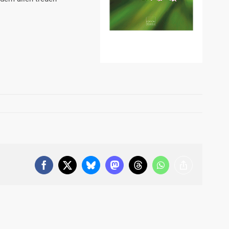
Facebook
X
Bluesky
Mastodon
Threads
WhatsApp
Copy
Link