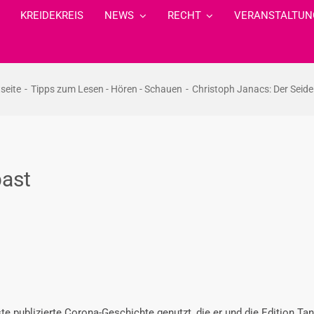
KREIDEKREIS
NEWS
RECHT
VERANSTALTUN
tseite
Tipps zum Lesen - Hören - Schauen
Christoph Janacs: Der Seide
bast
ste publizierte Corona-Geschichte genutzt, die er und die Edition Ta