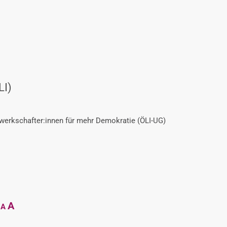
LI)
ewerkschafter:innen für mehr Demokratie (ÖLI-UG)
Decrease
Reset
Increase
A
A
font
font
size.
font