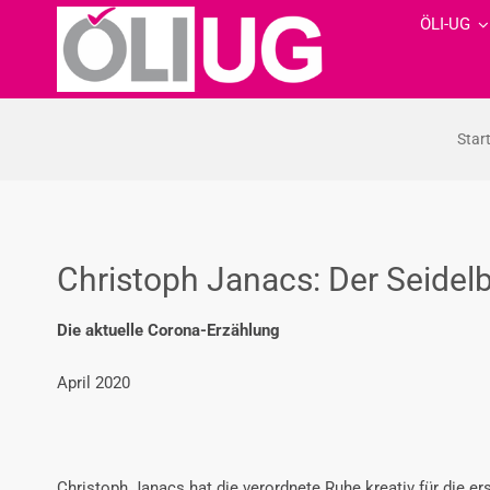
Zum
ÖLI-UG
Inhalt
springen
Star
Christoph Janacs: Der Seidel
Die aktuelle Corona-Erzählung
April 2020
Christoph Janacs hat die verordnete Ruhe kreativ für die er