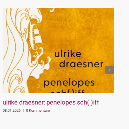
ulrike draesner: penelopes sch( )iff
H
F
08.01.2026
|
0 Kommentare
D