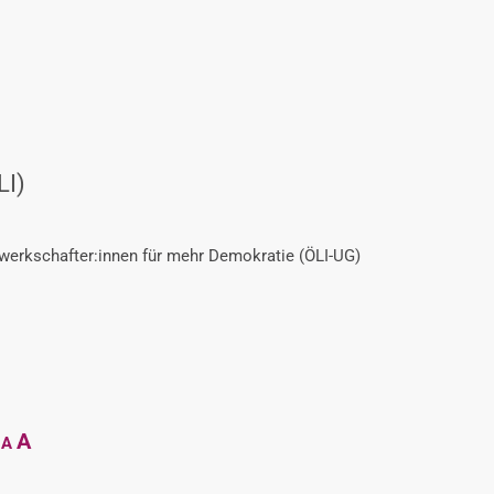
LI)
ewerkschafter:innen für mehr Demokratie (ÖLI-UG)
Decrease
Reset
Increase
A
A
font
font
size.
font