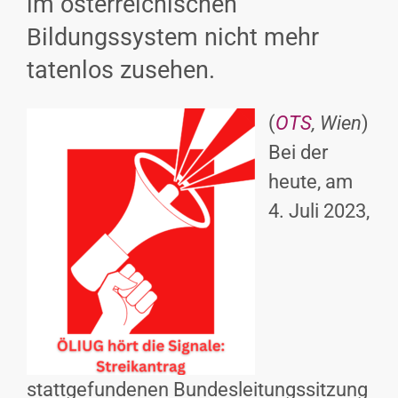
im österreichischen
INTERESSENSVERTRETUNG
Bildungssystem nicht mehr
tatenlos zusehen.
KONTAKT
(
OTS
, Wien
)
Bei der
heute, am
4. Juli 2023,
stattgefundenen Bundesleitungssitzung