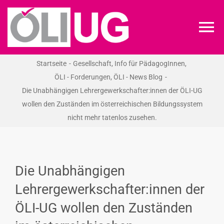
Zum
Inhalt
To
springen
Na
Startseite
Gesellschaft
Info für PädagogInnen
ÖLI-UG
ÖLI - Forderungen
ÖLI - News Blog
Die Unabhängigen Lehrergewerkschafter:innen der ÖLI-UG
KREIDEKREIS
wollen den Zuständen im österreichischen Bildungssystem
nicht mehr tatenlos zusehen.
NEWS
RECHT
Die Unabhängigen
Lehrergewerkschafter:innen der
VERANSTALTUNGEN
ÖLI-UG wollen den Zuständen