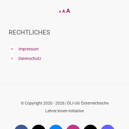
Decrease
Reset
Increase
A
A
A
font
font
size.
font
size.
size.
RECHTLICHES
Impressum
Datenschutz
© Copyright 2020 - 2026 | ÖLI-UG Österreichische
Lehrer:innen-Initiative