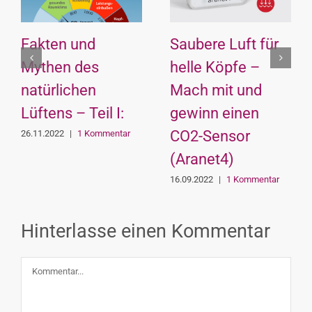
Fakten und
Saubere Luft für
Mythen des
helle Köpfe –
natürlichen
Mach mit und
en
Lüftens – Teil I:
gewinn einen
CO2-Sensor
26.11.2022
|
1 Kommentar
(Aranet4)
16.09.2022
|
1 Kommentar
Hinterlasse einen Kommentar
Kommentar