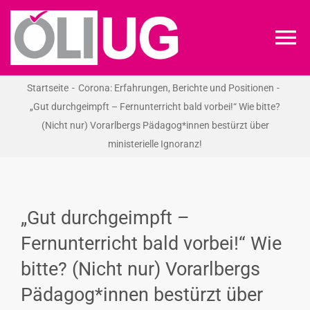
Zum
Inhalt
To
springen
Na
Startseite
Corona: Erfahrungen, Berichte und Positionen
ÖLI-UG
„Gut durchgeimpft – Fernunterricht bald vorbei!“ Wie bitte?
(Nicht nur) Vorarlbergs Pädagog*innen bestürzt über
KREIDEKREIS
ministerielle Ignoranz!
NEWS
„Gut durchgeimpft –
RECHT
Fernunterricht bald vorbei!“ Wie
bitte? (Nicht nur) Vorarlbergs
VERANSTALTUNGEN
Pädagog*innen bestürzt über