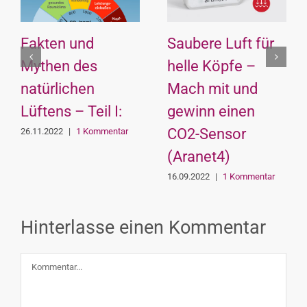
Fakten und
Saubere Luft für
Mythen des
helle Köpfe –
natürlichen
Mach mit und
en
Lüftens – Teil I:
gewinn einen
CO2-Sensor
26.11.2022
|
1 Kommentar
(Aranet4)
16.09.2022
|
1 Kommentar
Hinterlasse einen Kommentar
Kommentar