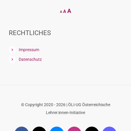
Decrease
Reset
Increase
A
A
A
font
font
size.
font
size.
size.
RECHTLICHES
Impressum
Datenschutz
© Copyright 2020 - 2026 | ÖLI-UG Österreichische
Lehrer:innen-Initiative