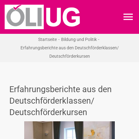
Zum
Inhalt
To
springen
Na
Startseite
Bildung und Politik
ÖLI-UG
Erfahrungsberichte aus den Deutschförderklassen/
Deutschförderkursen
KREIDEKREIS
NEWS
Erfahrungsberichte aus den
Deutschförderklassen/
RECHT
Deutschförderkursen
VERANSTALTUNGEN