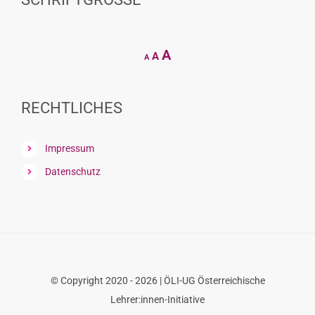
Decrease
Reset
Increase
A
A
A
font
font
size.
font
size.
size.
RECHTLICHES
Impressum
Datenschutz
© Copyright 2020 - 2026 | ÖLI-UG Österreichische
Lehrer:innen-Initiative