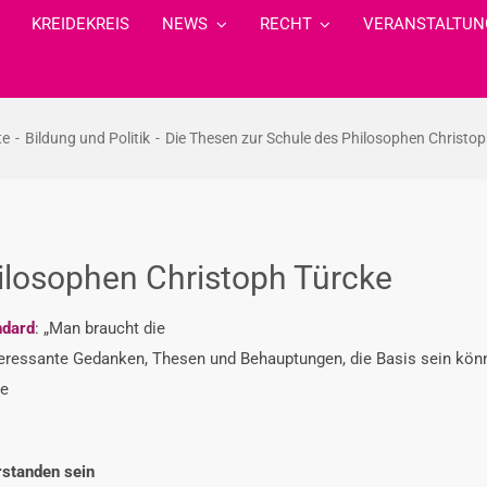
KREIDEKREIS
NEWS
RECHT
VERANSTALTUN
te
Bildung und Politik
Die Thesen zur Schule des Philosophen Christop
ilosophen Christoph Türcke
ndard
: „Man braucht die
nteressante Gedanken, Thesen und Behauptungen, die Basis sein könn
ie
rstanden sein