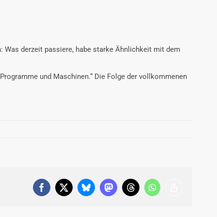
: Was derzeit passiere, habe starke Ähnlichkeit mit dem
urch Programme und Maschinen.“ Die Folge der vollkommenen
Facebook
X
Bluesky
Mastodon
Threads
WhatsApp
Copy
Link