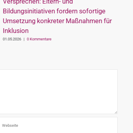
Versprechen: Eltern- und
W
Bildungsinitiativen fordern sofortige
K
Umsetzung konkreter Maßnahmen für
0
Inklusion
01.05.2026
|
0 Kommentare