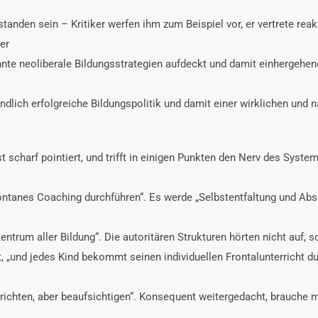
tanden sein – Kritiker werfen ihm zum Beispiel vor, er vertrete reak
er
annte neoliberale Bildungsstrategien aufdeckt und damit einhergehe
 endlich erfolgreiche Bildungspolitik und damit einer wirklichen und
st scharf pointiert, und trifft in einigen Punkten den Nerv des Sys
spontanes Coaching durchführen“. Es werde „Selbstentfaltung und Abs
Zentrum aller Bildung“. Die autoritären Strukturen hörten nicht auf,
, „und jedes Kind bekommt seinen individuellen Frontalunterricht du
ichten, aber beaufsichtigen“. Konsequent weitergedacht, brauche m