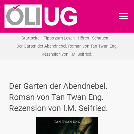
Zum
Inhalt
To
springen
Na
Startseite
Tipps zum Lesen - Hören - Schauen
ÖLI-UG
Der Garten der Abendnebel. Roman von Tan Twan Eng.
Rezension von I.M. Seifried.
KREIDEKREIS
NEWS
Der Garten der Abendnebel.
Roman von Tan Twan Eng.
RECHT
Rezension von I.M. Seifried.
VERANSTALTUNGEN