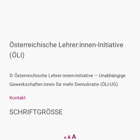
Österreichische Lehrer:innen-Initiative
(ÖLI)
© Österreichische Lehrer:innen-Initiative – Unabhängige
Gewerkschafter:innen für mehr Demokratie (ÖLI-UG)
Kontakt
SCHRIFTGRÖSSE
Decrease
Reset
Increase
A
A
A
font