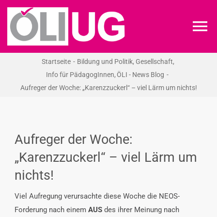
Zum
Inhalt
To
springen
Na
Startseite
Bildung und Politik
Gesellschaft
ÖLI-UG
Info für PädagogInnen
ÖLI - News Blog
Aufreger der Woche: „Karenzzuckerl“ – viel Lärm um nichts!
KREIDEKREIS
NEWS
Aufreger der Woche:
„Karenzzuckerl“ – viel Lärm um
RECHT
nichts!
VERANSTALTUNGEN
Viel Aufregung verursachte diese Woche die NEOS-
Forderung nach einem
AUS
des ihrer Meinung nach