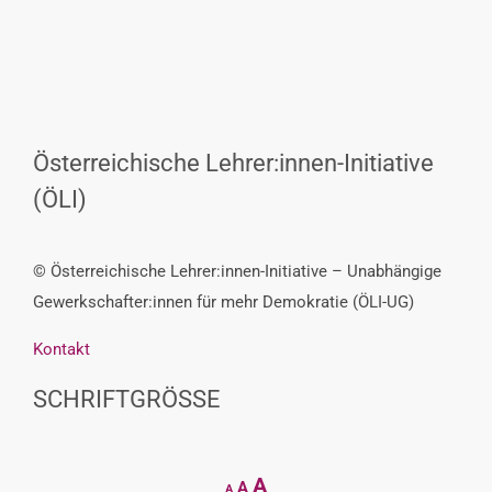
Österreichische Lehrer:innen-Initiative
(ÖLI)
© Österreichische Lehrer:innen-Initiative – Unabhängige
Gewerkschafter:innen für mehr Demokratie (ÖLI-UG)
Kontakt
SCHRIFTGRÖSSE
Decrease
Reset
Increase
A
A
A